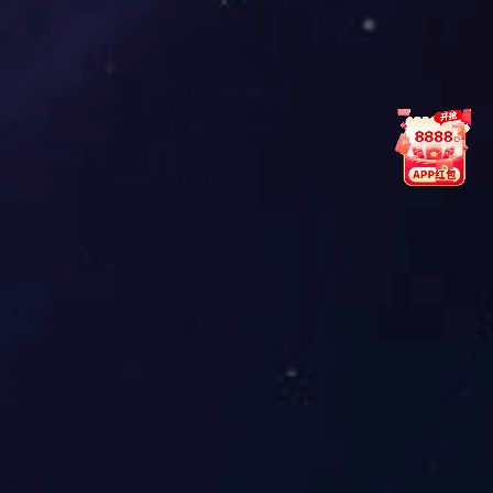
平均访问时长：
7.6 分钟
用户行为洞察
借助九游会j9官网提供的智能数据系统，平台得以实
时分析用户行为轨迹，优化内容推荐效率。
回访用户比例：
62%
高频用户比例：
27%
平均每日访问频次：
3.2 次
九游会j9官网