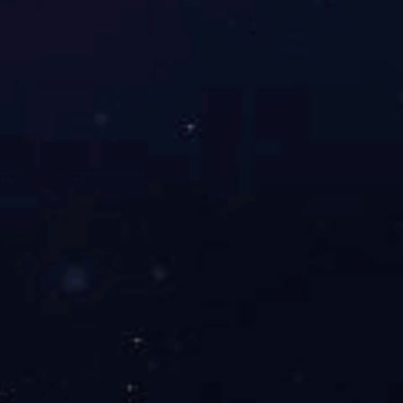
中国（九游会J9）官方网站-首页打造综合型在线服务平台，9游
会j9官网登录入口、9游会j9、j9九游会官网入口、网页版、手
机app下载、最新注册链涵盖九游会J9官网涵盖足球比分更新、
篮球赛事动态及体育资讯内容，满足用户多样需求。
联系我们
地址
support@tezrc.com
快速导航
App下载
关于我们
隐私政策
用户协议
网站地图