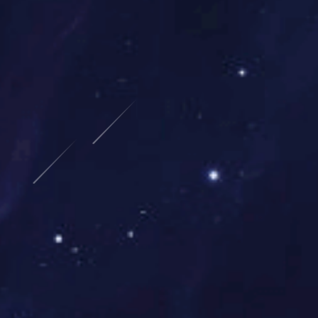
七、未成年人保护
我们不会面向 14 周岁以下用户提供注册服务。如发现未成年人
信息，我们将及时删除。如您是监护人可与我们联系处理。
八、隐私政策的更新
当本政策有重大调整时，我们将通过平台公告、推送等方式提前
告知。
九、联系我们
如有任何隐私相关的问题，请发送邮件至：support@tezrc.com
荣誉与奖项