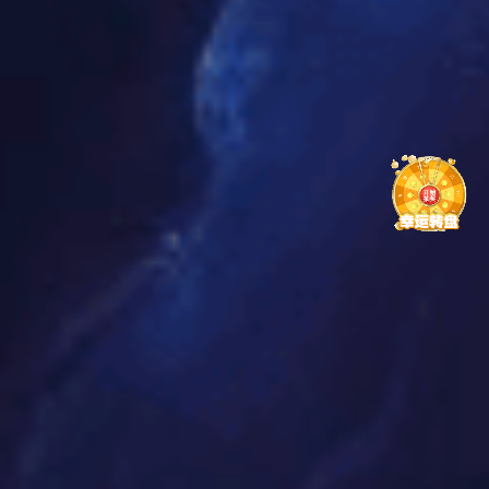
城市马拉松赛事中的杭州攀岩队灵活性表
在近年来的城市马拉松赛事中，杭州攀岩队以其独特的灵活
性表现引发...
2026-06-12