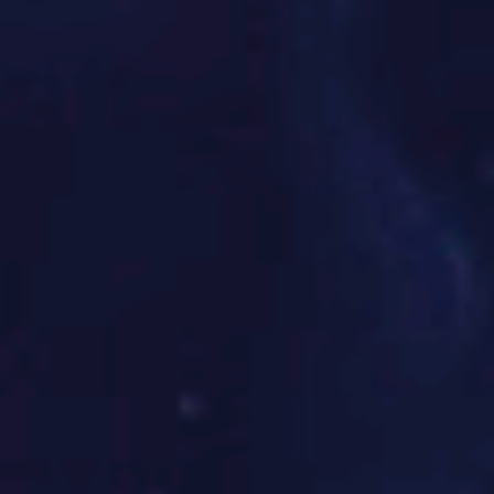
总结：
通过此次李物浦与多特蒙德之间令人难忘的碰撞，我
们看到的不仅仅是一种竞技体育，更是一种精神力
量。在紧张刺激之余，每一次传递、每一个角度都承
载着运动员们不懈追求卓越、不畏艰难险阻的人生态
度，让人倍感振奋。同时，本次较量也为全球足球爱
好者提供了一项宝贵教材，让大家从中吸取经验教
训，共同推动足球事业的发展和创新，实现更高层次
的新突破！
ID: 4756d7d1-214f-419e-b9b5-c7c841a4306f