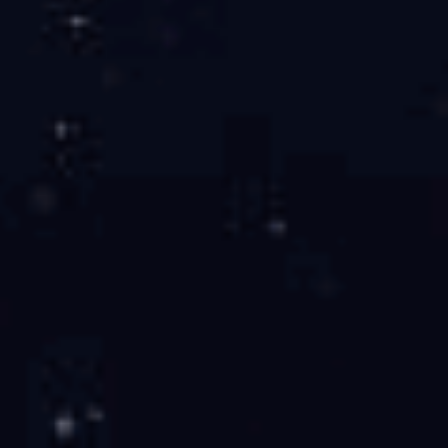
机app下载、最新注册链涵盖九游会J9官网涵盖足球比分更新、
篮球赛事动态及体育资讯内容，满足用户多样需求。
联系我们
地址
support@tezrc.com
快速导航
App下载
关于我们
隐私政策
用户协议
网站地图