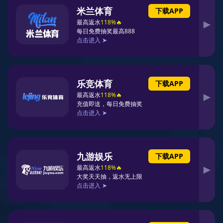
手机App
网页版
利物浦与多特蒙德精彩对决录
像回放全程回顾与精彩瞬间分
析
2026-07-04 16:37
40 次阅读
首页
/
体育热讯