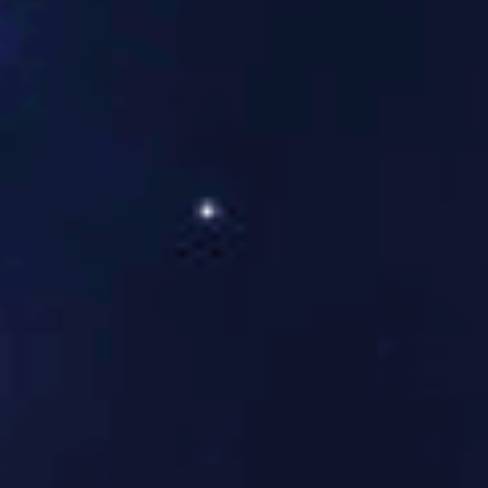
然让人印象深刻，为下半场埋下伏笔。
进入下半场后，不可避免地出现了一些体能下降的问
题。但两队依旧坚持高压策略，不断制造威胁。在第
70分钟时，多特蒙德终于打破僵局，由哈兰德接应角
球头槌攻入一球，全场气氛瞬间沸腾。此时利物浦开
始全力反扑，在短短10分钟内连续创造机会，最终由
萨拉赫扳平比分，使得比赛再度回到同一起跑线。
3、精彩瞬间分析
本场比赛中，有几个瞬间值得我们特别关注。首先是
哈兰德那记精彩绝伦的头槌进球，他凭借出色的位置
感和身体素质，在多个防守球员包夹下成功完成进
攻，这不仅展示了他的个人能力，也体现出了多特蒙