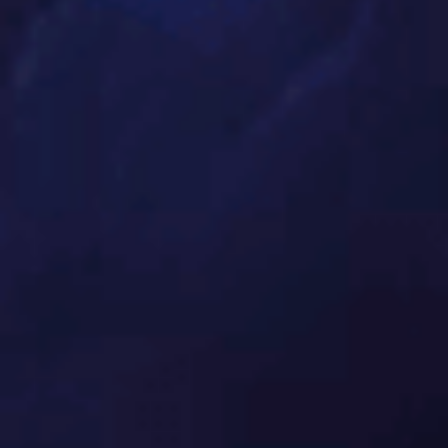
西安乒乓球队夺冠经验分享最新比赛技巧
西安乒乓球队在近年来的比赛中表现突出，取得了令人瞩目
的成绩。为...
2026-06-30