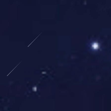
为了更好地推进团队协作，北京羽毛球队始终坚持探
索创新，不断完善训练模式。比如，在制定年度计划
时，教练组会结合实际情况进行动态调整，以确保训
练内容符合每个阶段的发展需求。同时，根据不同成
员特点设计个性化训练方案，让每位选手都能得到充
分锻炼。
此外，引入科技手段，例如利用视频分析软件，对比
赛过程进行回顾和总结，是一种新兴且有效的方法。
通过这样的技术手段，不仅可以直观了解各项数据，
还能为教练和运动员提供精准反馈，使其明确自身优
劣势，并有针对性地改进不足之处。
同时，北京羽毛球队还注重开展团建活动，以增进成
员间了解与友谊。这些活动让大家走出场馆，加深彼