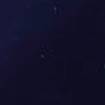
马德里竞技与塞维利亚精彩对决录像回放
本文将对马德里竞技与塞维利亚之间的精彩对决进行深入的
录像回放...
2026-06-12