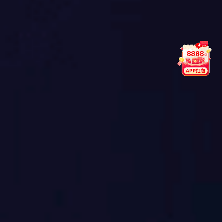
足球明星在LOL游戏中畅谈中餐美食的趣
在当今社会，足球和电子竞技都拥有着庞大的粉丝基础。足
球明星们不...
2026-07-20