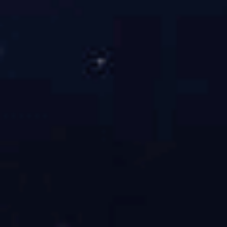
CSGO最新实力榜单揭晓BLG战队荣登第八
在电竞领域，尤其是《反恐精英：全球攻势》（CS:GO）这
一经典游戏中，实力...
2026-06-04