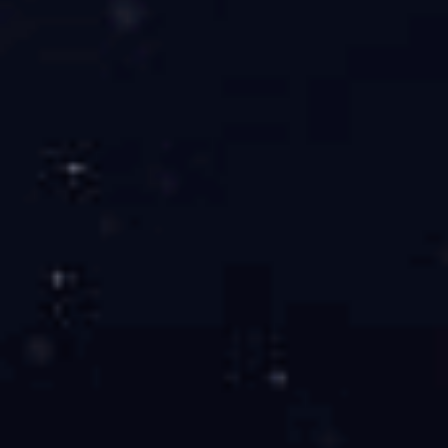
九游会j9官网
中国（九游会J9）官方网站-首页打造综合型在线服务平台，9游
会j9官网登录入口、9游会j9、j9九游会官网入口、网页版、手
机app下载、最新注册链涵盖九游会J9官网涵盖足球比分更新、
篮球赛事动态及体育资讯内容，满足用户多样需求。
联系我们
地址
support@tezrc.com
快速导航