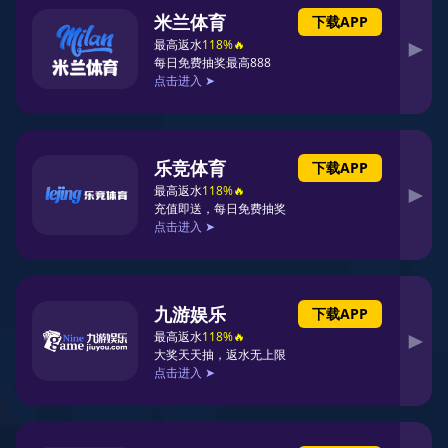
手机App
网页版
团队协作在北京羽毛球队中的
重要性与实践探索
2026-07-07 13:14
46 次阅读
首页
/
体育热讯