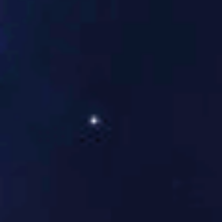
示，队员们需要实时传递信息。这种快速反应能力不
仅能帮助他们及时调整战术，还能增强彼此间的默契
程度，从而提高胜算。
另外，教练在沟通中的引导作用也不容忽视。教练通
过不断鼓励和指导，可以帮助队员消除心理障碍，使
他们敢于表达自己的想法并提出建议。这种良好的反
馈循环，会进一步增强全队的凝聚力，让每个成员都
感受到自己在团体中的价值。
3、培养心理素质的重要性
除了技术和策略外，心理素质同样对团队表现有着深
远影响。在北京羽毛球队中，通过各种心理训练手
段，如冥想、情景模拟等方式，有助于提高队员们面