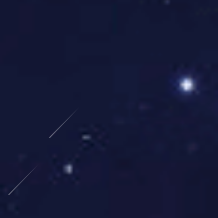
盟参赛难以实现。不过其与英超俱乐部建立的战略合
作，已在青训交流和商业开发领域初见成效。
苏超俱乐部正在通过卫星队模式渗透英超生态。希伯
尼安与布莱顿建立的球员共享机制，使得年轻苏格兰
球员既能积累苏超出场经验，又可获得英超训练资
源。这种创新合作模式可能重塑传统的人才培养链
条。
商业协同效应推动更深层次互动。英超俱乐部看中苏
格兰足球深厚的社区文化底蕴，而苏超需要借助英超
的全球影响力拓展市场。近期曼联与阿伯丁联合举办
的青少年锦标赛，预示着双方在品牌共建和球迷文化
输出方面存在广阔合作空间。