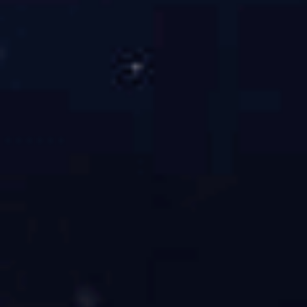
盘点NBA球员的标志性动作与风采
在NBA的璀璨星河中，每位球员不仅是竞技场上的战士，更
是用独特动作...
2026-06-12