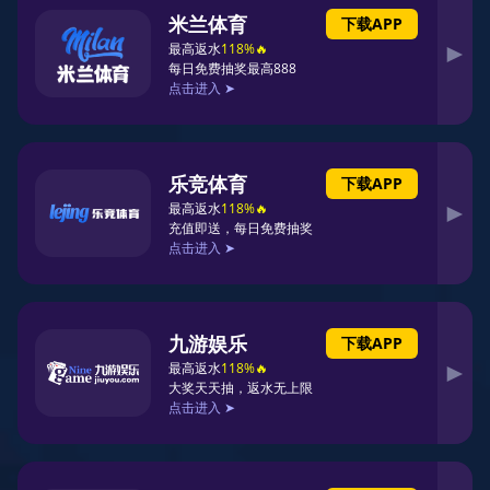
手机App
网页版
英超苏格兰球队：从苏格兰到
英超的球员与球队
2026-06-07 16:48
28 次阅读
首页
/
体育热讯