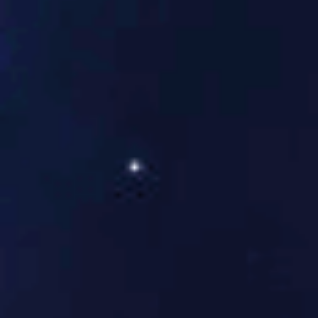
商业运营模式的差距形成人才虹吸效应。英超俱乐部
年均收入是苏超的十倍以上，这种经济势差使得优秀
苏格兰球员更倾向南下发展。数据表明，苏超俱乐部
近十年向英超输送球员的数量，较前十年增长62%，
反映出联赛竞争力差距的扩大趋势。
苏格兰球员的英超成功范式
安迪·罗伯逊的成长轨迹堪称经典模板。从女王公园的
业余合同，到利物浦三冠王主力左后卫，其成功源于
对英超节奏的快速适应。他通过针对性增强往返奔跑
能力，将苏超培养的防守硬度与英超要求的进攻参与
度完美结合，开创了现代边后卫的新标准。
达伦·弗莱彻的技术转型提供了中场球员发展样本。这