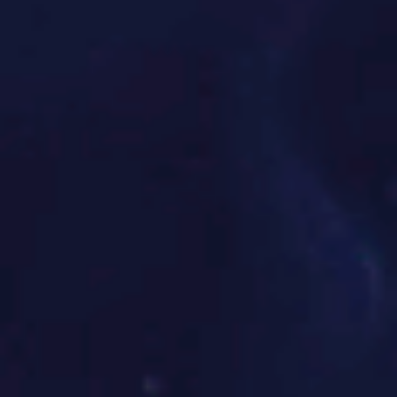
总结：
苏格兰足球与英超的互动史，本质上是足球全球化进
程中区域特色与顶级联赛的融合实验。从达格利什到
罗伯逊，历代苏格兰球员通过技术转型和战术进化，
在英超书写了独特的成功故事。这种人才流动不仅提
升了个体价值，更促进了两种足球文化的深度交融。
展望未来，随着足球经济格局的演变，苏格兰球队或
将以创新合作模式加强英超联系。无论是青训体系的
协同发展，还是商业价值的联合开发，两地足球的互
动都将持续影响现代足球的发展轨迹。这种跨越地域
的足球共生关系，正在重新定义传统意义上的联赛边
界。