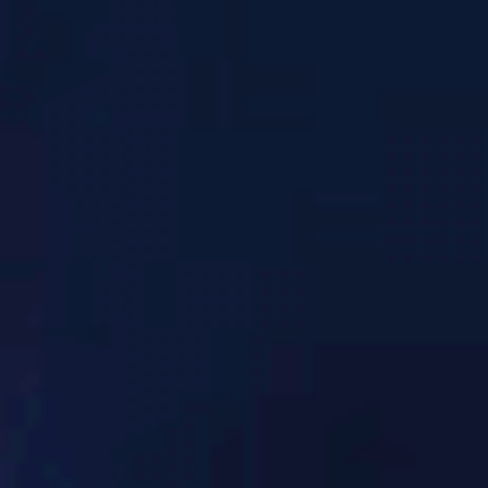
展路径。
苏超与英超的竞技生态差异
比赛节奏与对抗强度的差异直接影响球员适应周期。
苏超更强调身体对抗和长传冲吊，而英超在保持高强
度对抗基础上，对技术细腻度和战术执行力要求更
高。苏格兰后卫麦克托米奈在曼联的转型，正是从传
统英式打法向现代全能中场演变的典型案例。
青训体系的培养方向差异同样关键。苏超青训注重基
础技能和意志品质，英超则更早引入数据分析与战术
模拟。这种差异导致苏格兰球员往往需要半年至一年
的适应期，才能完全释放潜力。罗伯逊从赫尔城到利
物浦的蜕变过程，充分展现了系统性训练对球员提升
的重要性。