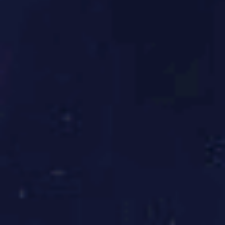
位曼联青训出身的苏格兰中场，早期以拦截能力著
称，后期通过提升短传成功率和无球跑动意识，在
2010年代成长为全能型中场。他的进化路径揭示了苏
格兰球员突破技术瓶颈的可能性。
中生代球员麦克金在阿斯顿维拉的崛起，则展现了现
代足球对多功能型球员的需求。既能担任边前卫又能
客串影锋的灵活性，使其在英超中游球队找到精准定
位。这种根据联赛特点调整定位的策略，成为苏格兰
球员立足英超的重要经验。
苏格兰球队与英超的潜在联系
格拉斯哥流浪者与凯尔特人是否可能加入英超的讨论
持续发酵。从竞技层面看，这两支苏超豪门的实力接
近英超中游，但联赛体系隔离和转播合同限制使跨联