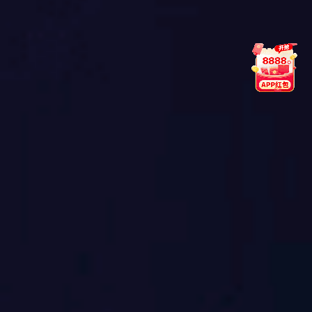
王者荣耀最新力量排行榜揭晓JDG强势登
在近期的《王者荣耀》比赛中，力量排行榜的最新揭晓引发
了广泛关注...
2026-06-24