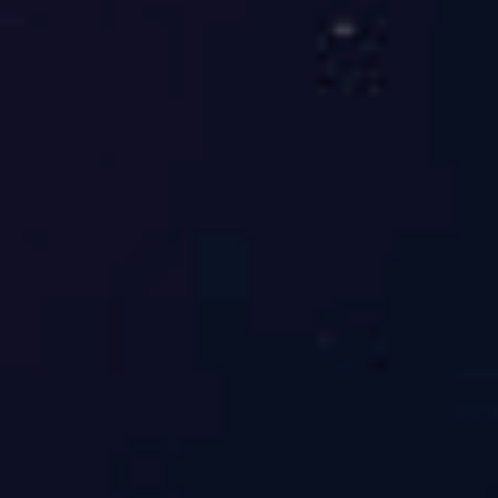
成都攀岩队的节奏分析与表现反思探讨攀
本文旨在通过对成都攀岩队的节奏分析与表现反思，探讨攀
岩运动的未...
2026-07-05