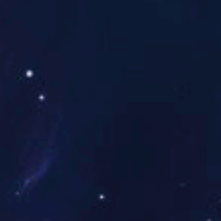
方面对TES的区域防守策略进行深入剖析，包括防守视野控制
详细分析，我们将全面了解TES如何在高压环境中保持稳定并
战略元素，TES战队在这方面表现尤为突出。首先，TES善于
仅能够监控敌方动向，还能保护自己关键资源，如龙区和峡谷先
及时调整视野点位。当某个区域被敌方侵占时，他们会迅速调整
可以掌握敌方打击意图，从而有效避免被针对或包夹。
节点的把握。在重要目标刷新前，他们会提前清理敌方眼位，并
得他们在关键时刻总能抢占先机，展现出强大的防守能力。