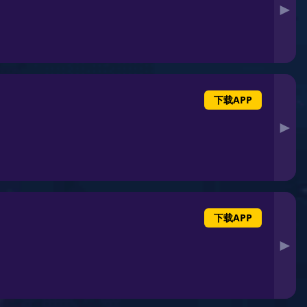
区域防守策略与执行深度剖析
运用是决定比赛胜负的重要因素之一。TES战队作为国内顶尖