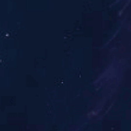
中展现出独特的魅力和深度。本文将从四个
以及心理素质与决策能力。通过这些方面的
术参考与启示。
1、防守视野控制
视野控制是《英雄联盟》中一项至关重要的
会优先选择放置侦查奖赏和真眼，这样不
够迅速做出反应。
其次，TES非常注重团体协作，通过沟通
受影响。同时，通过不断更新眼位，他们
最后，在视野控制上，TES还重视对时间
够占据主动。这种前瞻性的思维方式，使