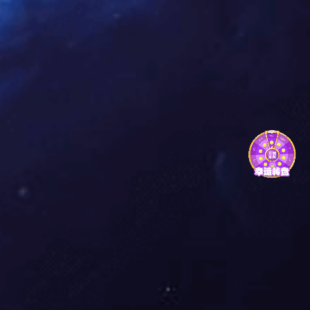
比赛核心所在。
经验。这些元素不仅构成了他们成功的一部
保持其竞赛优势，引领《英雄联盟》的潮流发
下一篇：
曼联与蔚山现代激战正酣比赛结果