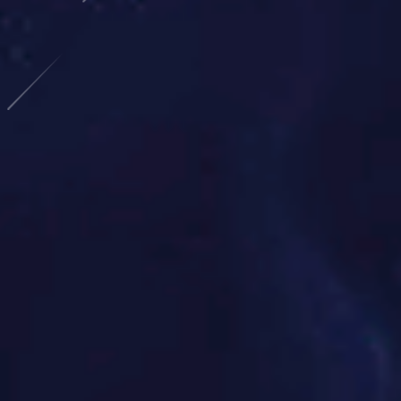
增强团队凝聚力也是尤文必须关注的问题，以确保新
旧球员之间能迅速融合，实现整体实力提升。
Total而言，无论是对于利物浦还是尤文图斯，保持良
好的发展势头至关重要。在日趋激烈的国际足坛环境
中，各大俱乐部都需不断创新，以适应新的游戏规
则。而这正是推动体育发展的动力，也是每一名热爱
足球的人所期待看到的一幕。
总结：
综上所述，通过回顾历史交锋、解析辉煌成就、比较
战术风格以及展望未来，我们可以看到利物浦与尤文
图斯这两支传奇球队间错综复杂却又充满魅力的发展
轨迹。他们不仅仅是各自国家联赛中的佼佼者，更是
全球足球文化的重要代表，对世界足坛产生了深远影