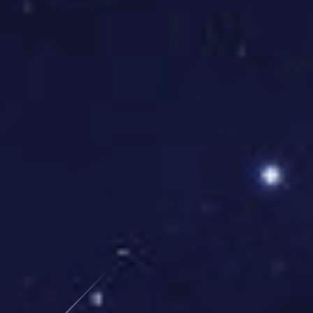
面对强敌时还是处于劣势时，它们都有能力把握机会
并争取胜利，这也是他们能够持续走向成功的重要原
因之一。
4、未来展望
随着时间推移，不可避免地会出现新老交替，因此对
于未来的发展，两支球队面临着不同挑战。在人员构
建方面，利物浦需要继续挖掘年轻才俊，以保持竞争
力。同时也要合理管理现有球员，以避免伤病带来的
困扰，提高整体阵容深度和稳定性，这是长期发展的
基础所在。
与此同时，对于尤文图斯来说，他们需要进一步提升
青训系统，以培养更多优秀新人。同时，要加强引援
策略，为未来搭建更加均衡且有潜力的新阵容。持续