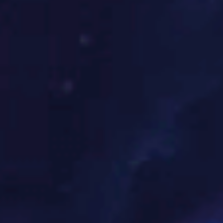
响。
随着时代变迁，这两家俱乐部必将在新的征程中继续
书写自己的传奇故事。不管是在竞技层面还是文化层
面，他们都会吸引更多人的关注。而这种吸引力正是
体育运动最动人的地方，也是我们欣赏这项伟大运动
的重要原因之一。
上一篇：
最新和平精英灵活性排行榜前十名…
下一篇：
和平精英战术解析EDG团队防反体