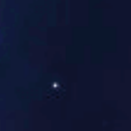
相比之下，尤文图斯作为意大利顶级球队，同样拥有
卓越成就。他们是意甲历史上夺得联赛冠军次数最多
的球队，共计获得36座联赛奖杯。此外，尤文图斯还
赢得过2次欧洲冠军杯，并多次跻身欧战四强，为意
大利足球争光。此外，他们也曾在2017年进入欧冠决
赛，可惜未能如愿夺冠。
两支球队虽然身处不同联赛，但它们所取得的荣誉同
样令人瞩目。这些成就不仅展示出双方俱全实力，更
体现出其背后所蕴含的重要文化和足球传统，是推动
全球范围内足球发展不可或缺的一部分。
3、战术风格比较
提到利物浦，不可忽视的是其快速反击与高位压迫战