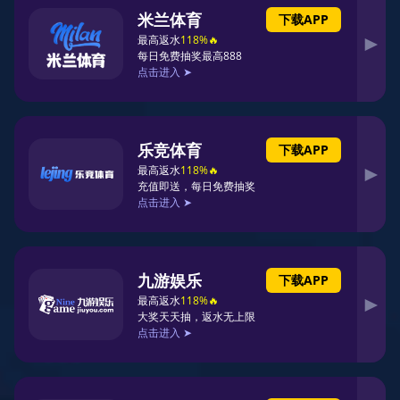
手机App
网页版
利物浦与尤文图斯历史交锋回
顾及两队辉煌成就分析
2026-05-31 18:25
58 次阅读
首页
/
体育热讯