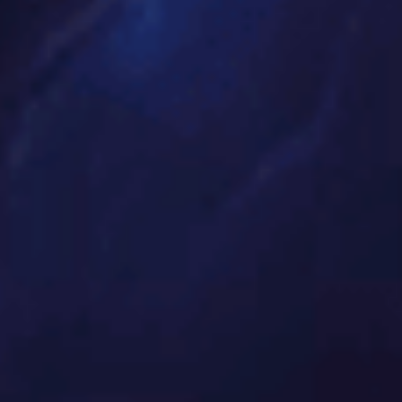
杭州极限运动队引领潮流变革探索极限运
在当今社会，极限运动作为一种新兴的体育文化，正逐渐被
更多的人所接...
2026-06-04