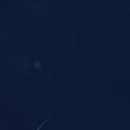
的挑战与机遇。通过这些分析，希望能够全面呈现利
物浦与尤文图斯之间深厚而复杂的足球关系。
1、历史交锋回顾
利物浦与尤文图斯在欧洲赛场上的交手历史可以追溯
到20世纪70年代。这两个俱乐部之间进行过多场激烈
的对决，其中最为人熟知的是1985年温布利球场发生
的惨剧。这场比赛是欧洲冠军杯决赛，尽管利物浦最
终夺冠，但却因悲剧性事件蒙上阴影，对双方都产生
了深远影响。
进入21世纪后，两队再次相遇于欧冠等重要赛事中，
彼此间竞争愈发激烈。例如，在2005年和2018年的欧
冠比赛中，两队展现出了各自技战术水平，并且都充
分利用自身优势来争取胜利。这些经典之战不仅提升