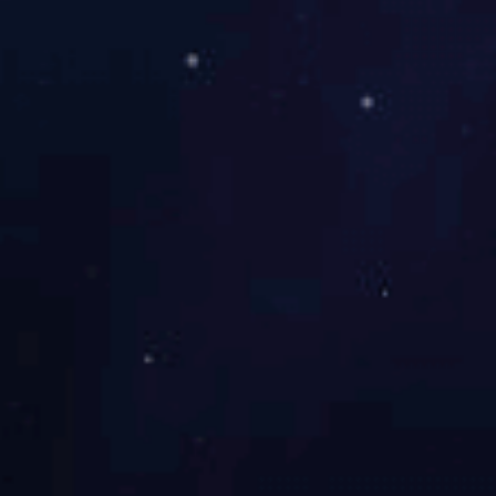
王者荣耀巨献：深入解析JDG战队的耐力与
在《王者荣耀》这款风靡全球的手游中，JDG战队以其
2026-07-09
皇马与AC米兰巅峰对决直播视频全程回顾
在足球历史的长河中，皇家马德里与AC米兰的对决无疑