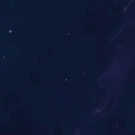
理的角色搭配和选手特长来提升整体实力。
赛中的战术运用，例如视野控制和节奏把
鉴。本篇文章力求全面而深入地剖析BLG
1、选手配置与角色搭配
在现代职业电竞中，选手配置是决定一支
效应对各种局面。例如，中单选手具备强
能力。
此外，BLG善于根据对手特点选择合适
排输出点的选择也至关重要，通过科学合
这种灵活多变且极具针对性的选手配置，
默契和个人风采，为观众带来了无数精彩