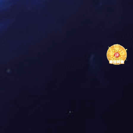
日后的游戏过程中不断创新、自我提升，共
下一篇：
重庆羽毛球队与西安羽毛球队赛后