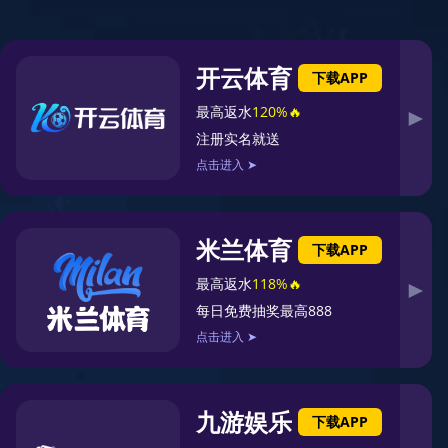
注册入口
育赛事与数据服务
支持
APP下载
与
网页使用
，每日同步更
握比赛节奏。