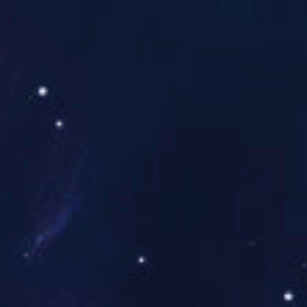
接着，我们将深入了解BLG的游戏风格，包括其攻防转换、团队
握，以及如何利用这些策略来应对不同的对手。最后，我们将总结
的战术体系，为读者呈现一幅清晰的职业电竞画卷。
战队成败的重要因素之一。BLG战队凭借其优秀的选手阵容，能
大的个人技术，可以通过精准的技能释放打乱敌方节奏，而辅助
的英雄。例如，在面对高爆发伤害型阵容时，选择坦克型英雄作为
理的分工合作，有效地提高了整体输出效率。
使得BLG在赛季中屡屡占据主动。不论是激烈的团战还是细腻的
瞬间。