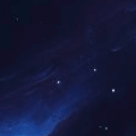
希望通过这篇文章，不仅让读者了解到 B
同推动《英雄联盟》的发展壮大。
上一篇：
和平精英力量榜单更新IG战队稳居…
延伸阅读