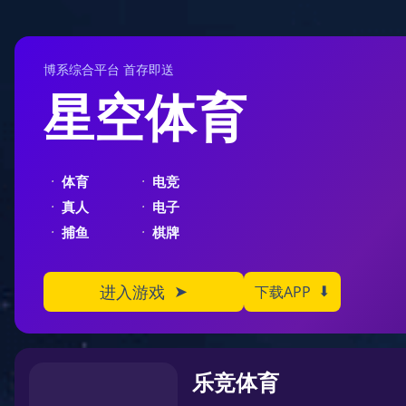
九游会j9官网
A
欢迎访问
九游会j9官网
，提供全面覆盖
新千场比赛