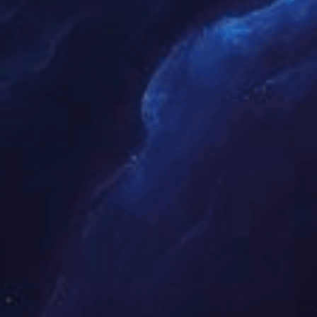
维，不断探索新方法、新理念，为中国羽毛球事业的发展贡献力
受健康生活带来的快乐。