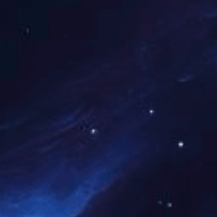
未来，希望这支球队能够继续坚持创新思
入这一项充满激情与乐趣的运动，共同享
上一篇：
英超伦敦球队近年来成绩对比解析…
延伸阅读