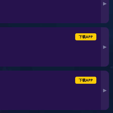
享与提升策略探讨
及提升策略，结合实际案例和理论分析，为广大羽毛球爱好者提