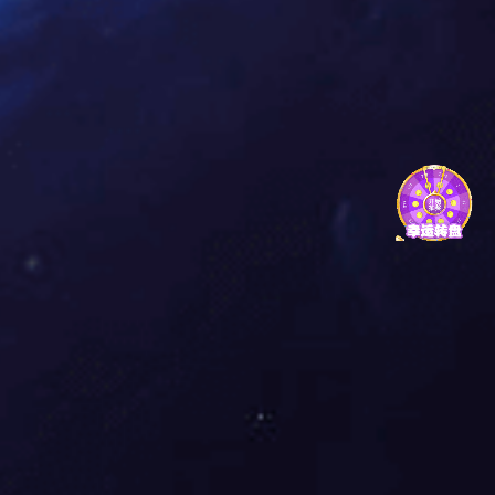
量。同时，我们也期待看到越来越多的人加
下一篇：
南京极限运动队转型之路：成就与挑