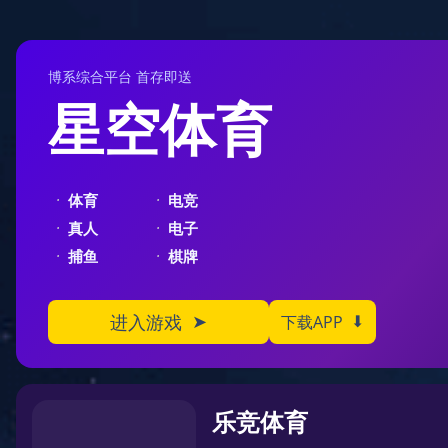
九游会j9官网
A
欢迎访问
九游会j9官网
，提供全面覆盖
新千场比赛