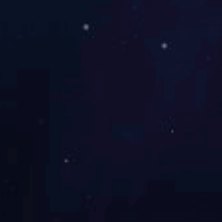
阿贾克斯与沃德福德激战正酣球迷期待精
本文旨在深入探讨阿贾克斯与沃德福德之间的激烈对决
2026-06-28
和平精英力量榜单更新IG战队稳居第一名
随着《和平精英》在国内的逐渐火热，战队之间的竞争