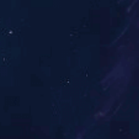
羽毛球队在比赛中的成功经验，包括团队
水平。此外，还将关注教练员和运动员之
球圈提供有益的借鉴和启示。
1、成功经验回顾
西安羽毛球队在多次比赛中取得优异成绩
彼此的特点进行有效分工，通过默契的配
其次，技战术运用得当也是他们成功的重
在技术动作上，也包括心理上的应变能力
最后，心理素质在比赛中起着决定性作用
专注，这使得他们能在关键时刻发挥出最
2、科学训练方法