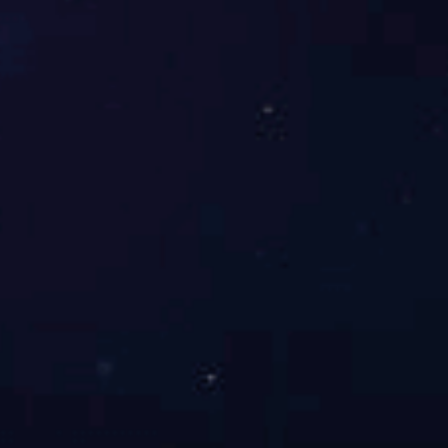
李贞贤伴舞与足球明星的
，球迷们期待这...
李贞贤作为韩国著名的舞蹈家和
2026-07-16
足球明星在赛场上的感人
愈演愈烈。近期...
在光鲜亮丽的足球赛场上，明星