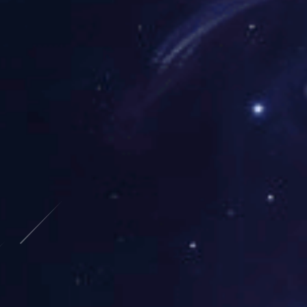
而让他们在比赛中更加默契地配合，共同
4、未来比赛展望与期待
随着世界杯预选赛进入尾声，西安篮球队
国际大赛中，这支充满活力与潜力的新生
为了更好地迎接未来挑战，教练组正计划
全体成员面对压力与困难时应对问题能力
Total team effort and individual bril
再次站上最高领奖台，为中国篮球争光添
总结：
综上所述，西安篮球队在世界杯预选赛中
而团结一致的团队精神，每一个环节都不