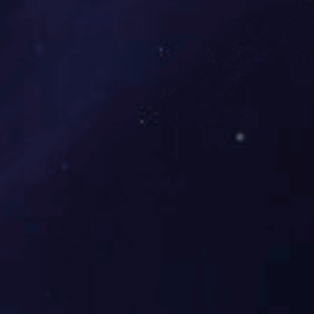
重庆羽毛球队整体表现分
行深入分析，并...
本文旨在深入分析重庆羽毛球队
2026-07-28