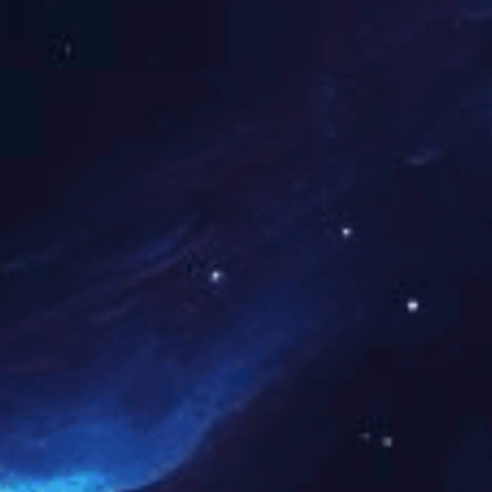
This journey has just begun for Xi'an b
for victory in upcoming matches but also
上一篇：
06安东尼与03麦迪的巅峰对决谁才…
延伸阅读