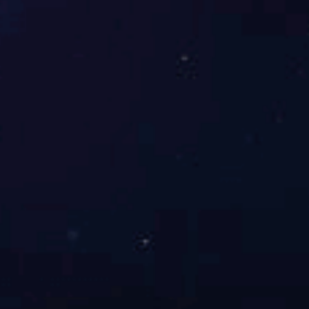
中国队与尼日利亚精彩对
竞技中提升团队...
本文将对中国队与尼日利亚之间
2026-07-29
南京羽毛球队防反战术解
入的录像回放...
本文将对南京羽毛球队在比赛中
2026-07-21