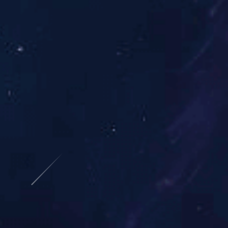
了荣誉，也让球迷们看到了未来的发展潜
员个人表现、团队协作以及对未来比赛的
1、战术分析与执行
西安篮球队在本次世界杯预选赛中展现出
用每名球员的优势来增强整体实力。例如
此外，球队在防守端也采取了针对性的策
篮球队能够在比赛中迅速适应不同场上的
值得一提的是，教练组还注重实时调整，
战术扭转了局势，为最终获胜奠定基础。
2、球员个人表现突出
在此次预选赛中，多名西安篮球队的球员