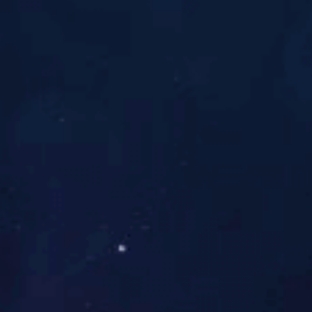
次预选赛中的精彩表现，包括战术分析、球
球队所取得的辉煌成就及其背后的故事。
的特点制定了相应的战术计划，通过合理利
对手难以防范。
的发挥。这种灵活多变的战术部署使得西安
。在多个关键时刻，他们都成功地通过调整
赛中的出色发挥令人印象深刻，他们不仅能