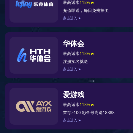
西安篮球队在世界杯预选
2026-06-21 19:10
33 次阅读
首页
/
体育热讯
在近期的世界杯预选赛中，西安篮球队凭