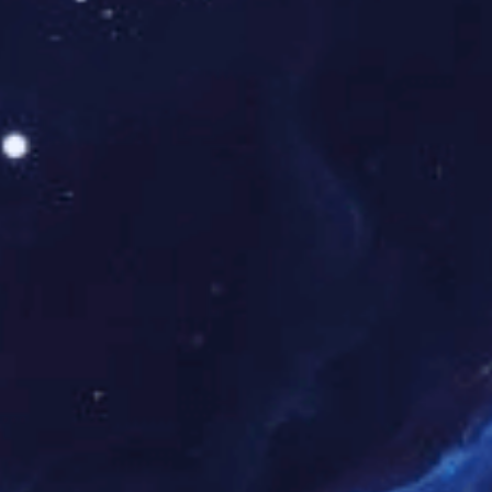
迎接挑战。
已经开始着手准备接下来的正式赛事。他们目前处于状态最佳期
力量必将引发广泛关注。
进一步优化训练方案，加强体能储备，以及针对性的技战术训练
，以确保每个球员都能稳住自己的节奏，不被外界干扰影响状态
liance will be key to their success. The team is confide
彩！
的出色表现，是多方面因素共同作用下产生的结果。从精准有效
可或缺。而对于未来，他们充满信心，将继续努力，以期获得更