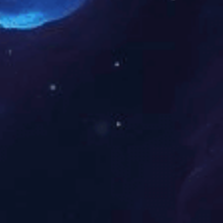
陈丽专访：从青涩少女到乒乓球冠军的奋斗
此次专访的主角是乒乓球冠军陈丽，她从青涩少女到如
2026-07-03