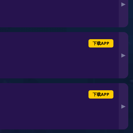
伟的成长与坚持之路
和艺术表达方式。赵伟，一个普通的年轻人，通过对街舞的热爱