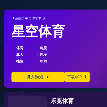
九游会j9官网
A
欢迎访问
九游会j9官网
，提供全面覆盖
新千场比赛