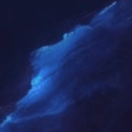
借坚定信念和超凡技艺获得了一等奖，这一
说：“只有真正热爱自己所做之事的人才
费的艺术课堂，希望能够帮助那些有潜力却
付出，就一定能够收获回报。而对于未来，他
加发扬光大。
断努力实现自我价值，每一步都充满挑战，但
，他都展现出了一位新时代青年的责任感和使