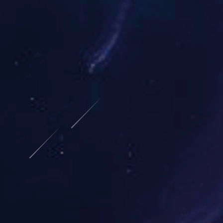
尽管赵伟在街舞领域取得了一定成绩，但
现大打折扣。失利后的沮丧让他陷入思考
除此之外，家庭对他的选择并不完全支持
伟感到迷茫，但内心对街舞的热爱始终驱
经过一段时间沉淀，赵伟意识到面对困难
划，加强体能锻炼，以便更好地应对未来
3、坚持不懈实现梦想
在克服了身心上的障碍后，赵伟依旧选择
天，他都会认真记录下每天的训练内容和
此外，为了丰富自己的风格，他还积极参
表演能力，让他的作品更加多元化，更具