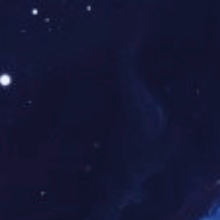
伟迎来了人生中的一个重要转折点——全国性的街舞大赛。他凭
斗后的结果，让所有曾经质疑过他的人刮目相看。
舞教练，不仅教授学生们技巧，还鼓励他们勇于追求梦想。他常常
的人，也使得他们不断努力向上。
，用自己的力量推动社区文化发展。在一些贫困地区，他组织免
艺术带来的快乐与自信。
，也是对“梦想”这个词最好的诠释。他用实际行动证明，只要愿意
化传承下去，同时也期待着有朝一日能将中国街舞带向国际，更
、不屈不挠追梦精神的旅程。从初识街舞时的小萌芽，到后来通过不
影响力的 Zhao Wei。无论是在个人成长上还是社会贡献上