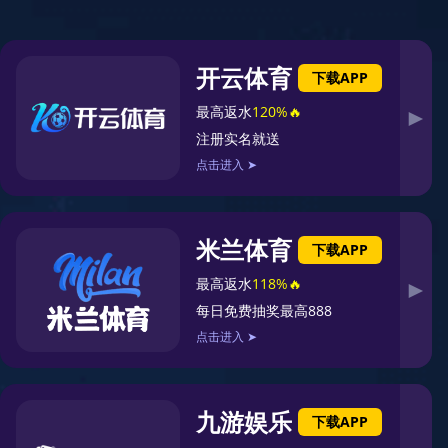
注册入口
育赛事与数据服务
支持
APP下载
与
网页使用
，每日同步更
握比赛节奏。