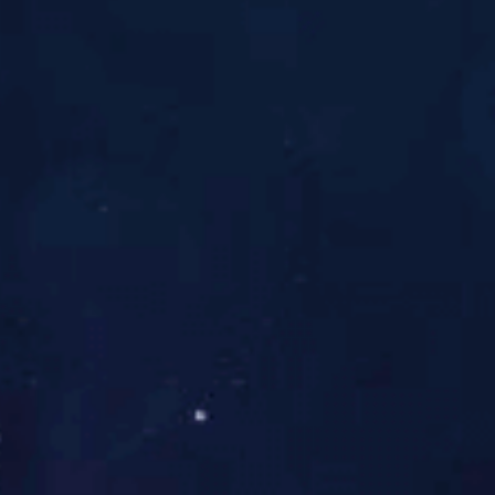
街舞人生中的舞台与梦想：首先，回顾他的
懈实现梦想；最后，总结他所取得的成就以
们跳街舞，那种自由而又激情四溢的表演深
的乐趣，与志同道合的小伙伴们一起练习，
作开始，一步一步向前迈进。
得过几次奖项。这些经历让他更加坚定了自