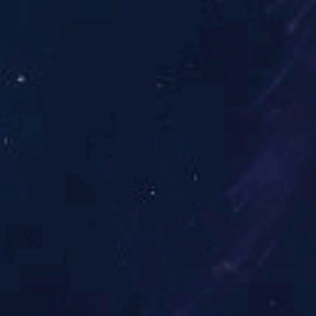
不仅展示了街舞的魅力，更体现了梦想与
初步接触和对街舞的热爱；其次，分析他
及未来的发展方向。每个方面都揭示了一
1、初识街舞的热情
赵伟出生在一个普通家庭，从小就对音乐
深吸引了他。从那一刻起，他决定要学习
为了追寻自己的梦想，赵伟报名参加了当
一起进步，这让他的心中燃起了更大的火
随着时间推移，赵伟不仅掌握了一些基础
己的选择，对未来充满期待。然而，在背
2、面对挑战与挫折