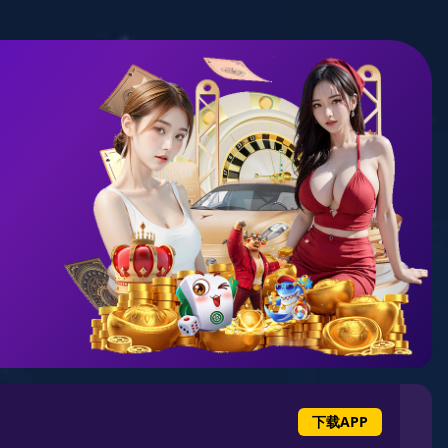
App下载
公司介绍
体育热讯
PP与网页版入口｜畅享全球体
足球、篮球、电竞等项目的赛事资讯与数据内容， 
，聚焦热门体育内容， 助您轻松获取赛事动态，掌
手机App
网页版