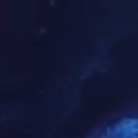
作之中，共同推动中国街舞事业迈向新的高峰。同
时，也期待看到更多关于城市间交流合作的新模式，
为全国乃至全球范围内带来更加丰富多彩且具有竞争
性的文化表现.
上一篇：
重庆篮球队区域防守革新之路探索…
下一篇：
对话黄娜：回顾CSGO职业生涯的挑战
延伸阅读