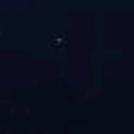
英超球队收购历史与资金流动情况
英超作为全球最具商业价值的足球联赛之一，其球队的收购
历史与资金...
2026-07-02