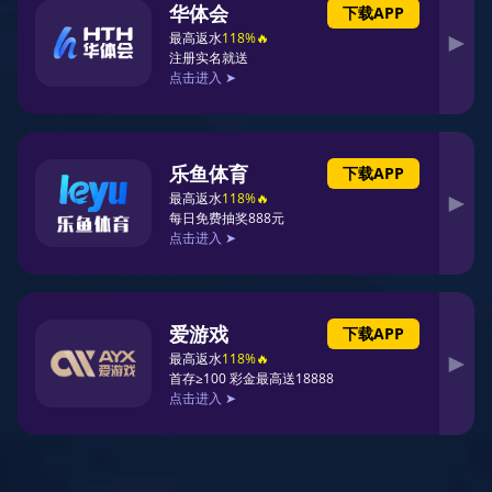
街舞作为一种富有表现力和动感的舞蹈形式，不仅展
现了个人的艺术才能，更体现了团队之间的默契与合
作。在竞争激烈的街舞比赛中，战术和策略的运用成
为取得胜利的重要因素。本文将对北京街舞队在防守
与反击策略方面进行深入探讨，分析其如何在激烈的
对抗中保持优势。文章将从四个方面展开：首先，介
绍北京街舞队整体战术布局；其次，分析其防守策略
及技巧；第三，探讨反击时机的把握与执行；最后，
总结团队协作在战术中的重要性。通过这些方面的深
入分析，可以更好地理解街舞比赛中的战术运用及其