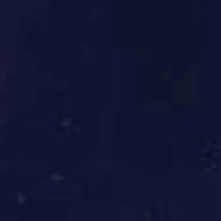
出招后的瞬间，以寻找最佳反击机会。当发现对方动
作出现破绽时，他们能够迅速做出判断，并采取果敢
行动，实现有效回击。
为了提高反击效率，北京团队也进行了大量模拟训
练。他们通过不断重复演练不同情况下的攻防转换，
让每位成员都能熟悉各种可能发生的场景。此外，还
注重培养成员之间对于节奏变化及信号传达能力，使
得整个团队具备高度协调性，在关键时刻形成强大的
合力进行反击。
除了技术层面的把控外，心理敏锐度同样影响着反击
效果。在高压状态下保持清晰思路，对于判断何时进
攻至关重要。因此，北京街舞队也重视心理调适，通
过赛前冥想、放松等方式，提高成员面对压力时快速