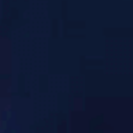
分。北京街舞队时常进行心理训练，以增强队员们在
高压环境下保持冷静和专注的能力，这为他们制定合
理战术提供了保障，使得每位成员都能充分发挥自己
的特长。
2、防守策略与技巧
防守是街舞比赛中至关重要的一环，北京街舞队在这
方面有着独到之处。他们强调“先发制人”的理念，即
通过积极主动地防守来限制对手的发展空间。例如，
在演出过程中，如果发现对方试图使用某种特定风格
或技术，北京队员会及时调整自己的动作，以此来打
断对方节奏。
此外，北京街舞队还特别重视位置选择。在比赛中，
他们会根据场上的动态变化不断调整站位，以确保能