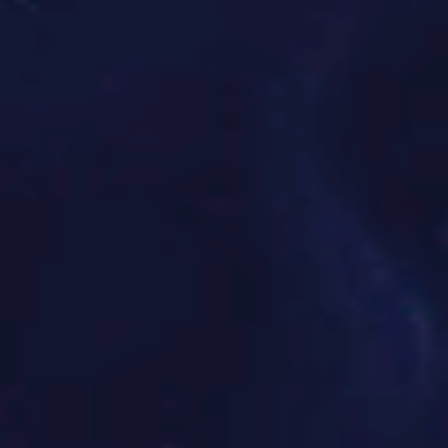
施。通过定期组织团建活动和集体排练，不仅增进彼
此了解，也让每位成员更清楚自身在整个团队中的价
值所在。这种良好的氛围促进了相互信任，使得每次
赛事都能够如行云流水般流畅完成.
总结：
综上所述，北京街舞队凭借精心设计的战术布局、完
善有效的防守技巧、敏锐迅捷的反击能力以及紧密团
结合作精神，在激烈竞争中始终保持着强大的竞争
力。这些元素共同构成了他们成功夺冠的重要基础，
也是其他团队值得借鉴学习之处.
未来，在不断发展的街舞文化背景下，希望更多优秀
选手能够结合这些战略思维，将个人才华融入团队合