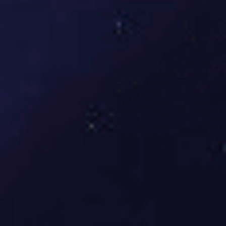
英雄联盟深度解析：揭开BLG战术背后的秘
本文将对《英雄联盟》战队BLG的战术进行深度解析，揭示其
背后的秘...
2026-06-01