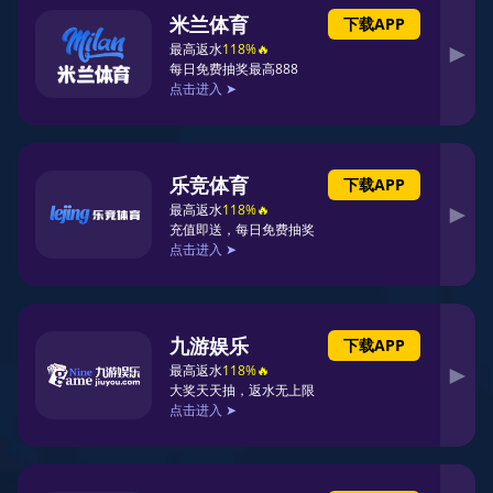
手机App
网页版
街舞战术解析北京街舞队的防
守与反击策略探讨
2026-06-25 14:21
29 次阅读
首页
/
体育热讯