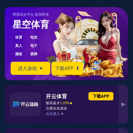
注册入口
九游会j9官网
APP与网页版入
口｜畅享全球体育赛事与数据
服务
欢迎访问
九游会j9官网
，提供全面覆盖足球、篮
球、电竞等项目的赛事资讯与数据内容， 支持
APP下载
与
网页使用
，每日同步更新千场比
赛，聚焦热门体育内容， 助您轻松获取赛事动
态，掌握比赛节奏。