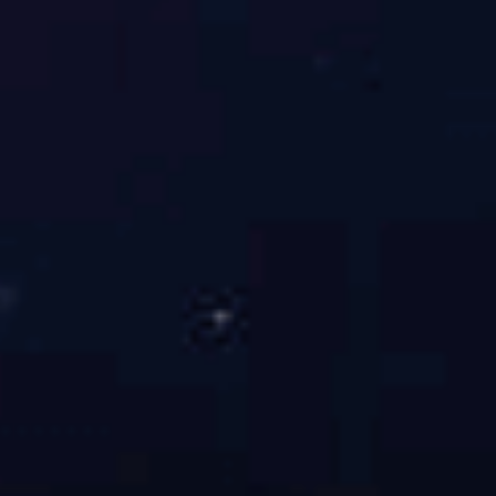
在成都，滑板运动正在以其独特的魅力吸引越来越多的年轻
人。本文将...
2026-06-02
球员表现榜持续更新 谁能稳定高光发挥