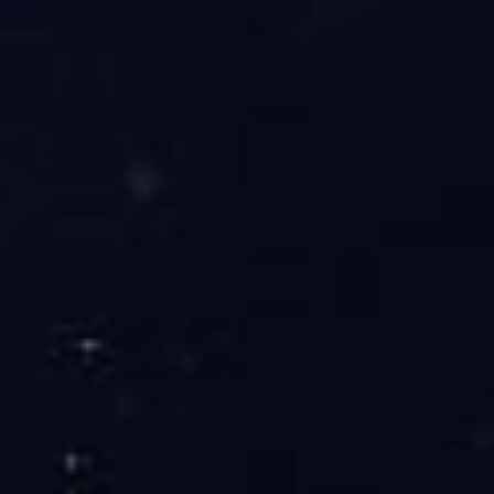
球员表现榜的每一次更新都牵动着球迷与教练的心弦，赛场
上的高光时...
2026-06-29
九游会j9官网
中国（九游会J9）官方网站-首页打造综合型在线服务平台，9游
会j9官网登录入口、9游会j9、j9九游会官网入口、网页版、手
机app下载、最新注册链涵盖九游会J9官网涵盖足球比分更新、
篮球赛事动态及体育资讯内容，满足用户多样需求。
联系我们
地址