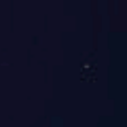
作为全球最具影响力的足球联赛之一，西班牙甲级联赛（西
甲）凭借其顶级...
2026-06-30
成都滑板队技术探秘：从基础到高阶的滑板