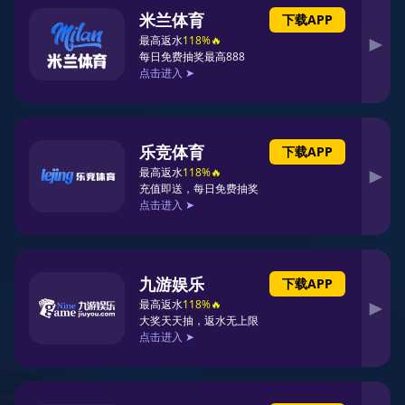
手机App
网页版
攀岩战术解析：北京攀岩队如
何构建高效反击体系与战术配
合
2026-06-11 11:41
25 次阅读
首页
/
体育热讯