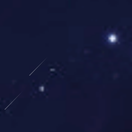
高水平竞技离不开良好的心理素质，这一点对于极限
运动如攀岩尤为重要。北京市攀岩队深知这一点，因
此专门设立心理辅导课程，由专业心理医生或顾问进
行一对一指导。通过这种方式，运动员能够有效缓解
压力，更加集中注意力迎接挑战。
此外，在重大赛事之前，北京攀岩队会组织一些心理
素质培训活动，如冥想、放松技巧等。这些活动帮助
运动员建立积极心态，提高自信心，同时也让他们学
会如何在关键时刻控制情绪，有效应对紧张局面。
正因如此，当其他选手因压力出现波动时，北京攀岩
队往往能够保持稳定发挥。他们不仅具备过硬的技
术，更拥有坚韧不拔的意志力，在激烈竞争中脱颖而
出，实现优异成绩。