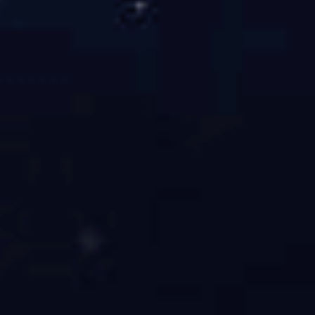
全球总决赛精彩回顾：JDG战队展现无与伦
在刚刚结束的全球总决赛中，JDG战队凭借其无与伦比的实力
和团队默...
2026-07-11
九游会j9官网