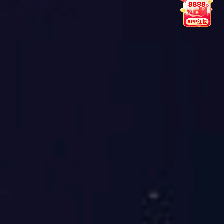
河南建业在中超联赛的积分排名及保级形
作为中超联赛中一支以坚韧著称的球队，河南建业近年来的
保级历程始...
2026-07-02