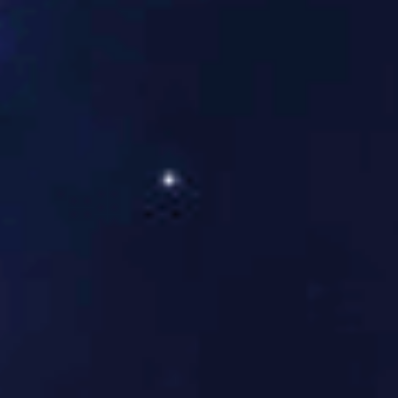
会组织战前会议，对即将面临的挑战进行讨论，并制
定应急预案。这种充分的信息交流能够使团队形成合
力，应对各种突发状况。
此外，北京攀岩队还引入现代科技工具，如移动应用
程序，以提高信息共享效率。这些工具可以实时记录
和分享训练数据，让每位成员都能了解当前状态及改
进方向，从而促进更深层次的合作与信任。
3、个体技术提升
尽管团队合作至关重要，但个体技术水平同样不可忽
视。北京攀岩队针对每位选手制定个性化训练方案，
包括力量、耐力、技巧等多个维度，以满足不同选手
的发展需求。在专业教练的指导下，每位选手都能获