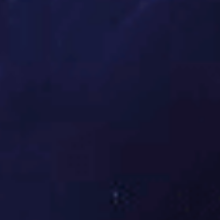
28位最帅足球明星揭晓他们的魅力与风采
在当今足球界，球员的魅力不仅体现在他们的技术与能力
上，还包括他们...
2026-07-27