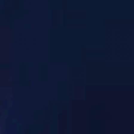
失败教训，为下一阶段训练提供指导。这样的反馈机
制不断完善着整体战术设计，使得北京攀岩队在竞争
中保持领先优势。
2、团队协作与沟通
有效的团队协作是北京攀岩队取得佳绩的重要因素之
一。团队成员之间必须具备良好的默契，以便在比赛
过程中快速做出反应。为了提升这种默契感，队伍定
期组织集体训练，不仅包括技术练习，还涉及到模拟
比赛情境。这种训练方式使得每位成员都能熟悉彼此
风格，提高协同作战能力。
在日常训练中，沟通也起着至关重要的作用。教练通
过及时反馈帮助选手认识到自己的不足，而选手之间
则互相鼓励，共同克服困难。在正式比赛之前，教练