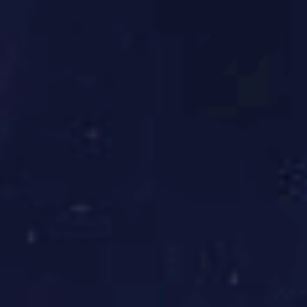
得专属建议，实现自我突破。
为了提升选手们各自独特技艺，该队还定期举办内部
竞赛，让所有人都有机会展示自己的技能并接受评
估。这不仅增加了竞技氛围，还激励选手们不断进
步。同时，通过观摩他人的表现，各成员可以吸取经
验，提高自身能力，这种互相学习成为成长的重要途
径。
最后，北京攀岩队特别重视基础技能训练，通过重复
性的高强度训练来夯实基本功。一旦基本功扎实，就
能在实际比赛中更好地应对复杂情况，提高胜算。因
此，无论是在日常训练还是赛前准备中，对基础知识
和技能掌握始终是重中之重。
4、心理素质培养